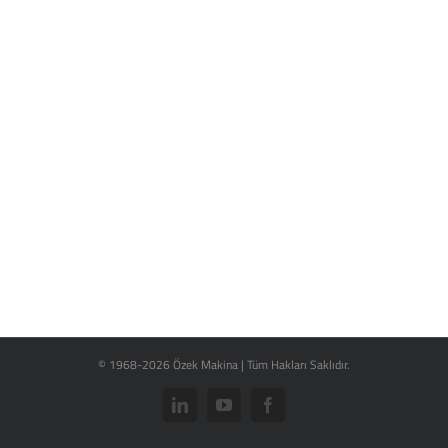
© 1968-2026 Özek Makina | Tüm Hakları Saklıdır.
LinkedIn
YouTube
Facebook