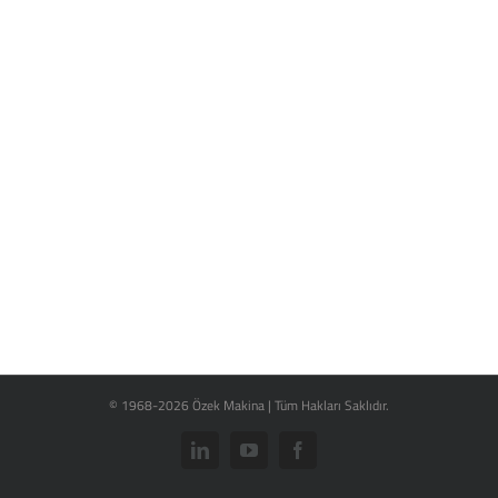
© 1968-2026 Özek Makina | Tüm Hakları Saklıdır.
LinkedIn
YouTube
Facebook