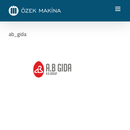
Skip
to
content
ab_gida